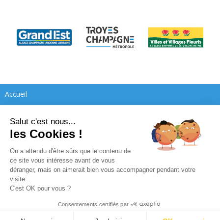
Accueil
Votre mairie
Salut c'est nous...
les Cookies !
Creney pratique
Le conseil municipal
On a attendu d'être sûrs que le contenu de
Loisirs et culture
Arrêtés municipaux et préfectoraux
Vos démarches
Les élus
ce site vous intéresse avant de vous
déranger, mais on aimerait bien vous accompagner pendant votre
Enfance et jeunesse
Les services municipaux
Urbanisme et principaux travaux
Votre commune (historique)
Les commissions
Inscription sur les listes électorales
visite...
C'est OK pour vous ?
Contact
Les pompiers
La collecte des déchets
Médiathèque de Creney
Établissements scolaires
Le CCAS
Carte d'identité
Consentements certifiés par