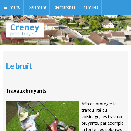
menu
paiement
démarches
familles
Le bruit
Travaux bruyants
Afin de protéger la
tranquillité du
voisinage, les travaux
bruyants, par exemple
la tonte des pelouses