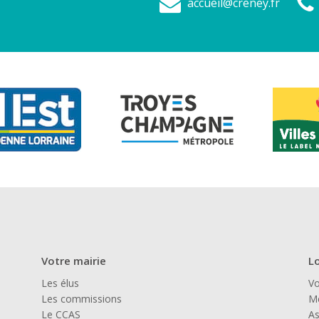
accueil@creney.fr
Votre mairie
Lo
Les élus
Vo
Les commissions
Mé
Le CCAS
As