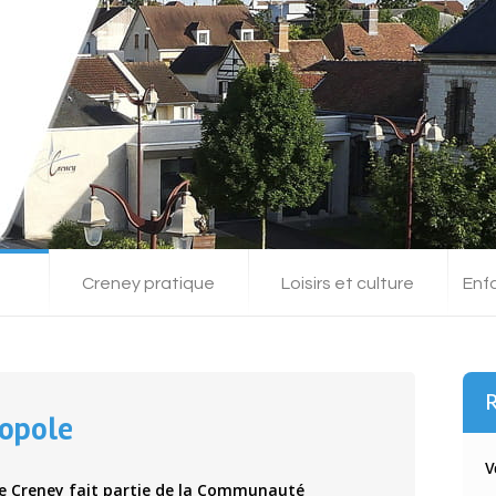
Creney pratique
Loisirs et culture
Enf
R
opole
V
de Creney fait partie de la Communauté