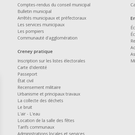
Comptes-rendus du conseil municipal
Ca
Bulletin municipal
Arrêtés municipaux et préfectoraux
E
Les services municipaux
Éc
Les pompiers
Éc
Communauté d'agglomération
Re
Ac
Creney pratique
As
Inscription sur les listes électorales
Mi
Carte d'identité
Passeport
État civil
Recensement militaire
Urbanisme et principaux travaux
La collecte des déchets
Le bruit
L'air - L'eau
Location de la salle des fêtes
Tarifs communaux
Administrations locales et services