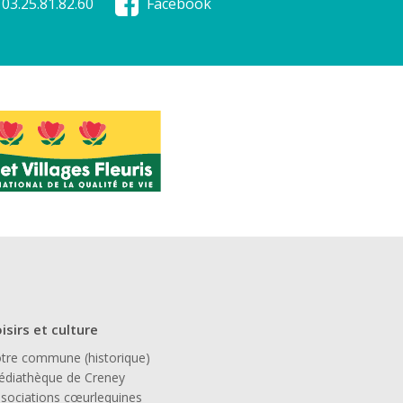
03.25.81.82.60
Facebook
isirs et culture
tre commune (historique)
diathèque de Creney
sociations cœurlequines